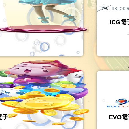
ICG電
y電子
EVO電