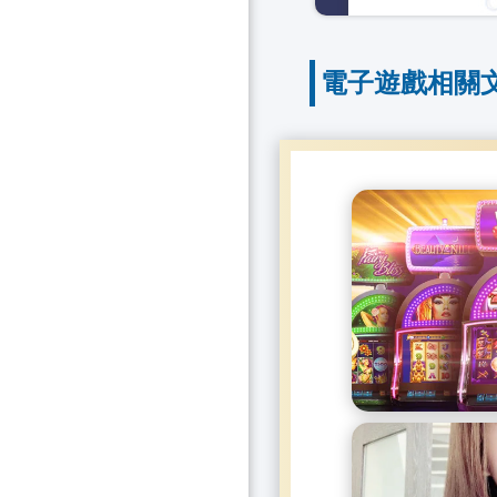
電子遊戲相關