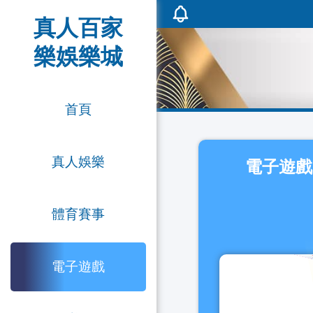
真人百家
樂娛樂城
首頁
真人娛樂
電子遊戲
體育賽事
真人百家樂
電子遊戲