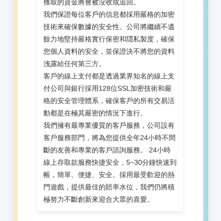
獲取的資金將會被沒收或追回。
我們保證每位客戶的信息都採用嚴格的加密
技術來確保數據的安全性。公司將繼續不遺
餘力地堅持嚴格實行保密和隠私製度，確保
您個人資料的安全，並保證決不將您的資料
洩露給任何第三方。
客戶的線上支付都是透過業界知名的線上支
付公司與銀行採用128位SSL加密技術和嚴
格的安全管理體系，確保客戶的所有交易活
動都是在極其嚴密的情況下進行。
我們擁有最專業優質的客戶服務，公司設有
客戶服務部門，將為您提供全年24小時不間
斷的友善和專業的客戶諮詢服務。 24小時
線上存取款服務快捷安全，5~30分鐘快速到
帳，簡單、便捷、安全。採用最受歡迎的熱
門遊戲，提供最佳的賠率水位，我們仍將積
極努力不斷創新來迎合大眾的喜愛。