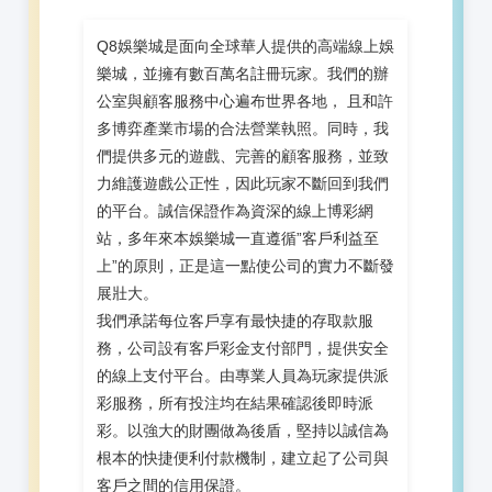
Q8娛樂城是面向全球華人提供的高端線上娛
樂城，並擁有數百萬名註冊玩家。我們的辦
公室與顧客服務中心遍布世界各地， 且和許
多博弈產業市場的合法營業執照。同時，我
們提供多元的遊戲、完善的顧客服務，並致
力維護遊戲公正性，因此玩家不斷回到我們
的平台。誠信保證作為資深的線上博彩網
站，多年來本娛樂城一直遵循”客戶利益至
上”的原則，正是這一點使公司的實力不斷發
展壯大。
我們承諾每位客戶享有最快捷的存取款服
務，公司設有客戶彩金支付部門，提供安全
的線上支付平台。由專業人員為玩家提供派
彩服務，所有投注均在結果確認後即時派
彩。以強大的財團做為後盾，堅持以誠信為
根本的快捷便利付款機制，建立起了公司與
客戶之間的信用保證。