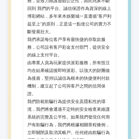
務，並致力維護遊戲公正性，因此玩家不斷
回到 我們的平台。誠信保證作為資深的線上
博彩網站，多年來本娛樂城一直遵循”客戶利
益至上”的原則，正是這一點使公司的實力不
斷發展壯大。
我們承諾每位客戶享有最快捷的存取款服
務，公司設有客戶彩金支付部門，提供安全
的線上支付平台。
由專業人員為玩家提供派彩服務，所有投注
均在結果確認後即時派彩。以強大的財團做
為後盾，堅持以誠信為根本的快捷便利付款
機制，建立起了公司與客戶之間的信用保
證。
我們防範欺騙行為提供安全及隱私性的環
境，我們將會通過不定時的安全檢查來維護
系統的完整及公平性。如果我們發現任何用
戶有欺騙行為，我們將根據相關章程條例，
立即關閉及取消其帳戶。任何經由欺騙行為