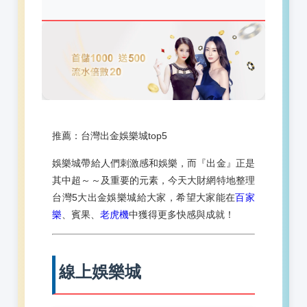
推薦：台灣出金娛樂城top5
娛樂城帶給人們刺激感和娛樂，而『出金』正是
其中超～～及重要的元素，今天大財網特地整理
台灣5大出金娛樂城給大家，希望大家能在
百家
樂
、賓果、
老虎機
中獲得更多快感與成就！
線上娛樂城