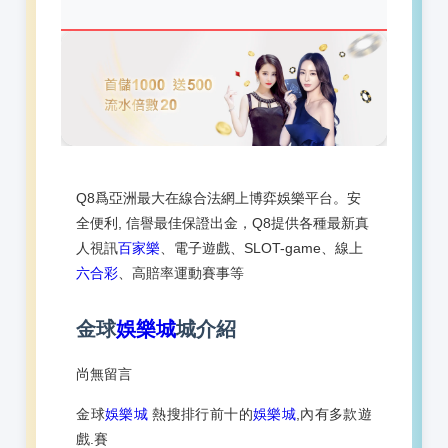
Q8爲亞洲最大在線合法網上博弈娛樂平台。安
全便利, 信譽最佳保證出金，Q8提供各種最新真
人視訊
百家樂
、電子遊戲、SLOT-game、線上
六合彩
、高賠率運動賽事等
金球
娛樂城
城介紹
尚無留言
金球
娛樂城
熱搜排行前十的
娛樂城
,內有多款遊
戲.賽