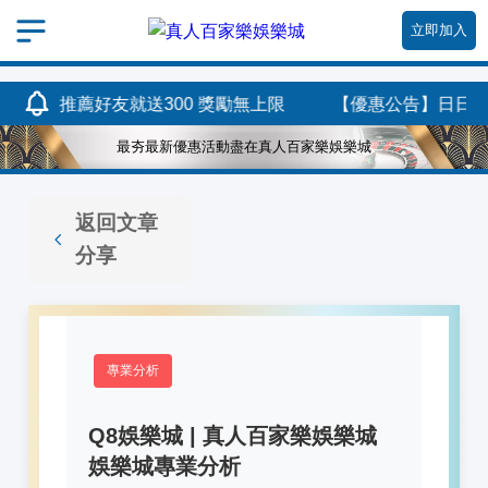
立即加入
公告】推薦好友就送300 獎勵無上限
【優惠公告】日日返點
最夯最新優惠活動盡在真人百家樂娛樂城
返回文章
分享
專業分析
Q8娛樂城 | 真人百家樂娛樂城
娛樂城專業分析